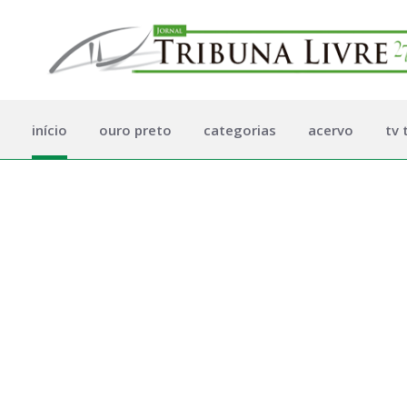
início
ouro preto
categorias
acervo
tv 