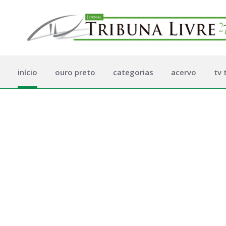
início
ouro preto
categorias
acervo
tv 