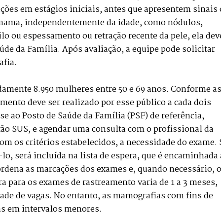
ações em estágios iniciais, antes que apresentem sinais
a mama, independentemente da idade, como nódulos,
lo ou espessamento ou retração recente da pele, ela dev
de da Família. Após avaliação, a equipe pode solicitar
fia.
amente 8.950 mulheres entre 50 e 69 anos. Conforme a
amento deve ser realizado por esse público a cada dois
-se ao Posto de Saúde da Família (PSF) de referência,
tão SUS, e agendar uma consulta com o profissional da
com os critérios estabelecidos, a necessidade do exame. 
-lo, será incluída na lista de espera, que é encaminhada 
oordena as marcações dos exames e, quando necessário, 
ra para os exames de rastreamento varia de 1 a 3 meses,
de de vagas. No entanto, as mamografias com fins de
as em intervalos menores.