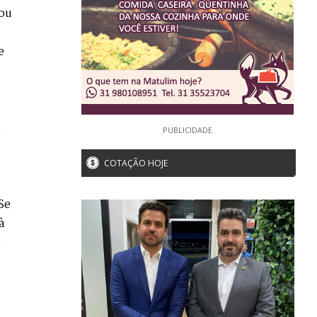
 ou
e
s
PUBLICIDADE
COTAÇÃO HOJE
Se
à
o