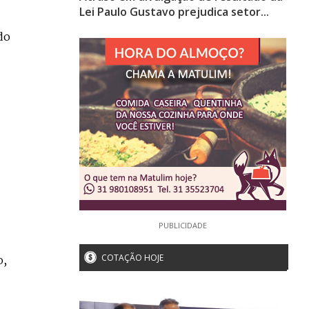
Lei Paulo Gustavo prejudica setor...
do
PUBLICIDADE
COTAÇÃO HOJE
o,