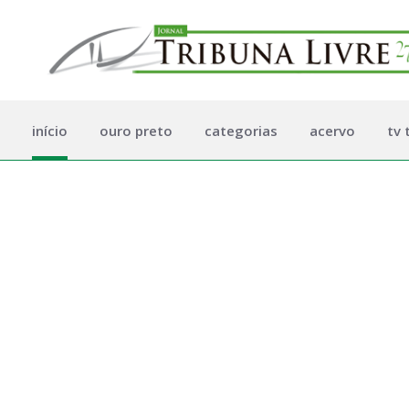
início
ouro preto
categorias
acervo
tv 