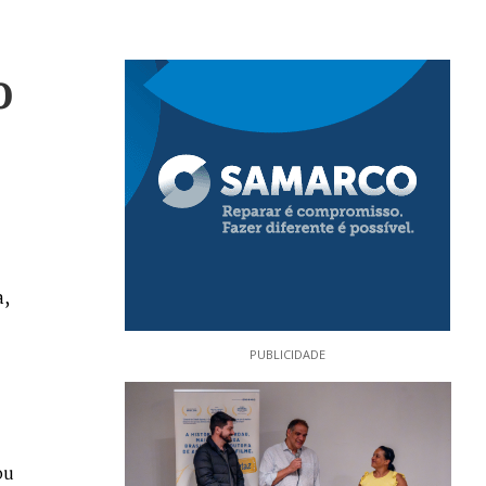
o
a,
PUBLICIDADE
ou