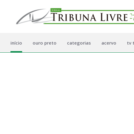
início
ouro preto
categorias
acervo
tv 