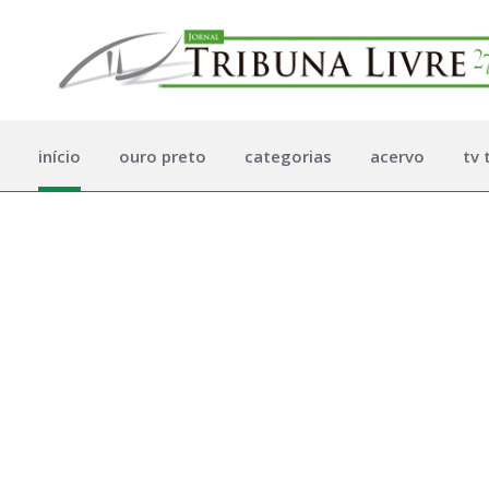
início
ouro preto
categorias
acervo
tv 